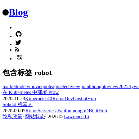
Blog
包含标签
robot
market
trade
tv
movie
quote
apple
tech
viewpoint
thought
review
2025
flyw
在 Kubernetes 中部署 Prow
2020-11-29
Kubernetes
CI
Robot
DevOps
GitHub
Solidot 机器人
2020-09-05
Robot
Serverless
Fanfou
mongoDB
GitHub
隐私政策
·
网站状态
·
2026
©️
Lawrence Li